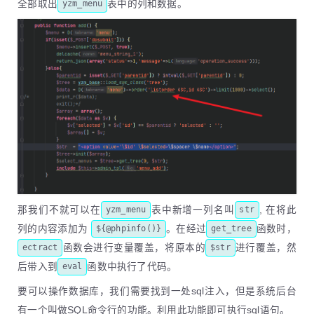
全部取出
表中的列和数据。
yzm_menu
那我们不就可以在
表中新增一列名叫
, 在将此
yzm_menu
str
列的内容添加为
。在经过
函数时，
${@phpinfo()}
get_tree
函数会进行变量覆盖，将原本的
进行覆盖，然
ectract
$str
后带入到
函数中执行了代码。
eval
要可以操作数据库，我们需要找到一处sql注入，但是系统后台
有一个叫做SQL命令行的功能。利用此功能即可执行sql语句。