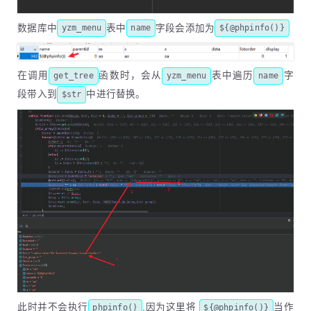
数据库中
表中
字段会添加为
yzm_menu
name
${@phpinfo()}
在调用
函数时，会从
表中遍历
字
get_tree
yzm_menu
name
段带入到
中进行替换。
$str
此时并不会执行
,因为这里将
当作
phpinfo()
${@phpinfo()}