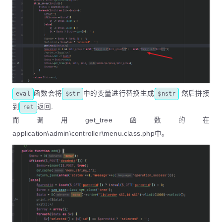
函数会将
中的变量进行替换生成
然后拼接
eval
$str
$nstr
到
返回.
ret
而调用get_tree函数的在
application\admin\controller\menu.class.php中。