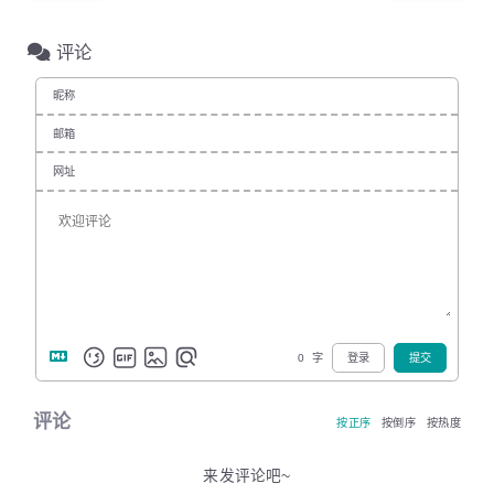
评论
昵称
邮箱
网址
0
字
登录
提交
评论
按正序
按倒序
按热度
来发评论吧~