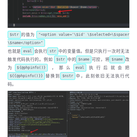
的值为
$str
"<option value='\$id' \$selected>\$spacer
\$name</option>"
也就是
会执行
中的变量值。但是只执行一次时无法
eval
str
触发代码执行的。例如
中的
可控，将
改
$str
$name
$name
为
，那么
执行后就会把
${@phpinfo()}
eval
替换到
中，此刻依旧无法执行代
${{@phpinfo()}}
$nstr
码。